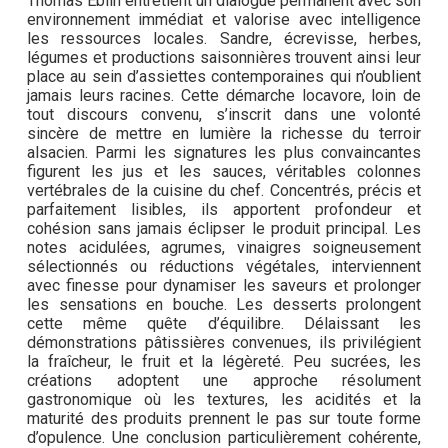
Thomas Eblin entretient un dialogue permanent avec son
environnement immédiat et valorise avec intelligence
les ressources locales. Sandre, écrevisse, herbes,
légumes et productions saisonnières trouvent ainsi leur
place au sein d’assiettes contemporaines qui n’oublient
jamais leurs racines. Cette démarche locavore, loin de
tout discours convenu, s’inscrit dans une volonté
sincère de mettre en lumière la richesse du terroir
alsacien. Parmi les signatures les plus convaincantes
figurent les jus et les sauces, véritables colonnes
vertébrales de la cuisine du chef. Concentrés, précis et
parfaitement lisibles, ils apportent profondeur et
cohésion sans jamais éclipser le produit principal. Les
notes acidulées, agrumes, vinaigres soigneusement
sélectionnés ou réductions végétales, interviennent
avec finesse pour dynamiser les saveurs et prolonger
les sensations en bouche. Les desserts prolongent
cette même quête d’équilibre. Délaissant les
démonstrations pâtissières convenues, ils privilégient
la fraîcheur, le fruit et la légèreté. Peu sucrées, les
créations adoptent une approche résolument
gastronomique où les textures, les acidités et la
maturité des produits prennent le pas sur toute forme
d’opulence. Une conclusion particulièrement cohérente,