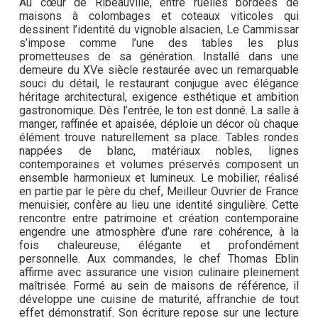
Au cœur de Ribeauvillé, entre ruelles bordées de
maisons à colombages et coteaux viticoles qui
dessinent l’identité du vignoble alsacien, Le Cammissar
s’impose comme l’une des tables les plus
prometteuses de sa génération. Installé dans une
demeure du XVe siècle restaurée avec un remarquable
souci du détail, le restaurant conjugue avec élégance
héritage architectural, exigence esthétique et ambition
gastronomique. Dès l’entrée, le ton est donné. La salle à
manger, raffinée et apaisée, déploie un décor où chaque
élément trouve naturellement sa place. Tables rondes
nappées de blanc, matériaux nobles, lignes
contemporaines et volumes préservés composent un
ensemble harmonieux et lumineux. Le mobilier, réalisé
en partie par le père du chef, Meilleur Ouvrier de France
menuisier, confère au lieu une identité singulière. Cette
rencontre entre patrimoine et création contemporaine
engendre une atmosphère d’une rare cohérence, à la
fois chaleureuse, élégante et profondément
personnelle. Aux commandes, le chef Thomas Eblin
affirme avec assurance une vision culinaire pleinement
maîtrisée. Formé au sein de maisons de référence, il
développe une cuisine de maturité, affranchie de tout
effet démonstratif. Son écriture repose sur une lecture