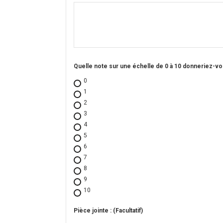
Quelle note sur une échelle de 0 à 10 donneriez-vou
0
1
2
3
4
5
6
7
8
9
10
Pièce jointe : (Facultatif)