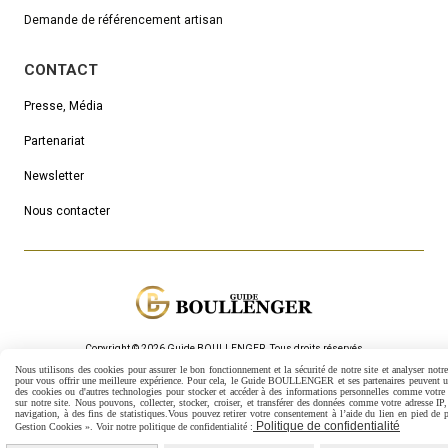
Demande de référencement artisan
CONTACT
Presse, Média
Partenariat
Newsletter
Nous contacter
Copyright © 2026 Guide BOULLENGER.
Τous droits réservés
Nous utilisons des cookies pour assurer le bon fonctionnement et la sécurité de notre site et analyser notre 
Mentions Légales
Politique de confidentialité
Gestion cookies
pour vous offrir une meilleure expérience. Pour cela, le Guide BOULLENGER et ses partenaires peuvent ut
des cookies ou d'autres technologies pour stocker et accéder à des informations personnelles comme votre 
Mon Compte
Créer un site internet
sur notre site.
Nous pouvons, collecter, stocker, croiser, et transférer des données comme votre adresse IP,
navigation, à des fins de statistiques.
Vous pouvez retirer votre consentement à l’aide du lien en pied de 
Politique de confidentialité
Gestion Cookies ». Voir notre politique de confidentialité :