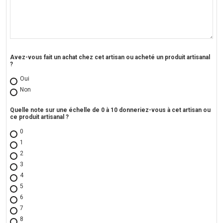
Avez-vous fait un achat chez cet artisan ou acheté un produit artisanal
?
Oui
Non
Quelle note sur une échelle de 0 à 10 donneriez-vous à cet artisan ou
ce produit artisanal ?
0
1
2
3
4
5
6
7
8