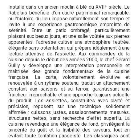
Installé dans un ancien moulin à blé du XVIIᵉ siècle, Le
Rabelais bénéficie d’un cadre patrimonial remarquable,
où l’histoire du lieu impose naturellement son tempo et
invite à une expérience gastronomique empreinte de
sérénité. Entre un patio ombragé, particulièrement
plaisant aux beaux jours, et une salle voûtée aux pierres
apparentes, l’adresse cultive une atmosphère feutrée,
élégante sans ostentation, qui prépare idéalement à une
lecture attentive de l’assiette. Aux commandes de la
cuisine depuis le début des années 2000, le chef Gérard
Guilly y développe une interprétation personnelle et
maîtrisée des grands fondamentaux de la cuisine
française. La carte, volontairement évolutive et
renouvelée à un rythme soutenu, traduit un attachement
constant aux saisons et au terroir, garantissant une
fraîcheur irréprochable et une approche toujours actuelle
du produit. Les assiettes, construites avec clarté et
précision, reposent sur une technique solidement
affirmée : cuissons justes, assaisonnements mesurés,
structures nettes, sans recherche d’effet superflu. La
cuisine revendique une élégance de fond, privilégiant la
sincérité du goût et la lisibilité des saveurs, tout en
évitant toute tentation passéiste. Les classiques sont