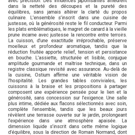
avec précision. Des influences japonisantes affleurent
dans la netteté des découpes et la pureté des
équilibres, sans jamais altérer la clarté du propos
culinaire. L’ensemble s’inscrit dans une cuisine de
justesse, où la générosité reste le fil conducteur. Parmi
les plats emblématiques, le magret de canard à la vieille
prune incarne avec justesse la rencontre entre terroirs.
La cuisson, d’une exactitude irréprochable, préserve
moelleux et profondeur aromatique, tandis que la
réduction fruitée apporte relief, tension et persistance
en bouche. L’assiette, structurée et lisible, conjugue
amplitude gourmande et maîtrise technique, dans un
registre classique revisité avec assurance. Au-delà de
la cuisine, Ostium affirme une véritable vision de
l’hospitalité. Les grandes tables conviviales, les
cuissons à la braise et les propositions à partager
composent une expérience pensée pour le lien et la
générosité, sans concession sur l’exigence. Une salle
plus intime, dédiée aux flacons sélectionnés avec soin,
complète l’ensemble, tandis que les beaux jours
révèlent une terrasse ouverte sur le jardin, prolongeant
l’expérience dans une atmosphère apaisée. La
dimension liquide s’inscrit dans cette même logique
d’équilibre, sous la direction de Romain Normand, dont