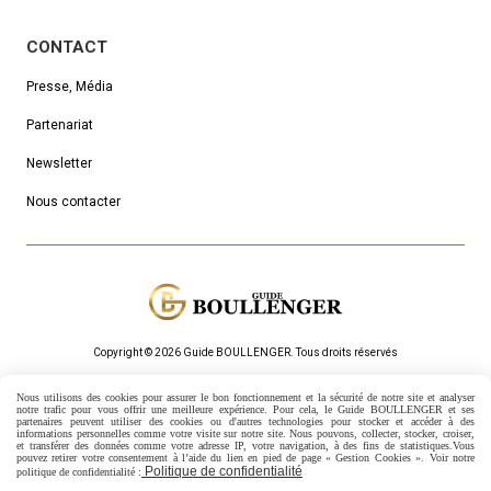
CONTACT
Presse, Média
Partenariat
Newsletter
Nous contacter
Copyright © 2026 Guide BOULLENGER.
Τous droits réservés
Mentions Légales
Politique de confidentialité
Gestion cookies
Nous utilisons des cookies pour assurer le bon fonctionnement et la sécurité de notre site et analyser
Mon Compte
Créer un site internet
notre trafic pour vous offrir une meilleure expérience. Pour cela, le Guide BOULLENGER et ses
partenaires peuvent utiliser des cookies ou d'autres technologies pour stocker et accéder à des
informations personnelles comme votre visite sur notre site.
Nous pouvons, collecter, stocker, croiser,
et transférer des données comme votre adresse IP, votre navigation, à des fins de statistiques.
Vous
pouvez retirer votre consentement à l’aide du lien en pied de page « Gestion Cookies ». Voir notre
Politique de confidentialité
politique de confidentialité :