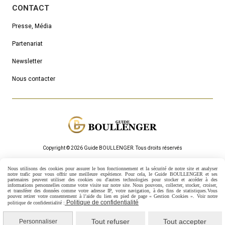
CONTACT
Presse, Média
Partenariat
Newsletter
Nous contacter
Copyright © 2026 Guide BOULLENGER.
Τous droits réservés
Mentions Légales
Politique de confidentialité
Gestion cookies
Nous utilisons des cookies pour assurer le bon fonctionnement et la sécurité de notre site et analyser
Mon Compte
Créer un site internet
notre trafic pour vous offrir une meilleure expérience. Pour cela, le Guide BOULLENGER et ses
partenaires peuvent utiliser des cookies ou d'autres technologies pour stocker et accéder à des
informations personnelles comme votre visite sur notre site.
Nous pouvons, collecter, stocker, croiser,
et transférer des données comme votre adresse IP, votre navigation, à des fins de statistiques.
Vous
pouvez retirer votre consentement à l’aide du lien en pied de page « Gestion Cookies ». Voir notre
Politique de confidentialité
politique de confidentialité :
Tout refuser
Tout accepter
Personnaliser