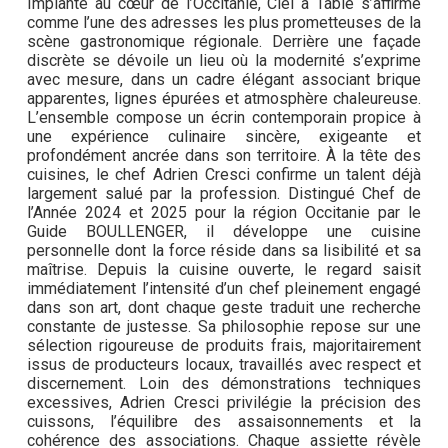
Implanté au cœur de l’Occitanie, Ciel à Table s’affirme
comme l’une des adresses les plus prometteuses de la
scène gastronomique régionale. Derrière une façade
discrète se dévoile un lieu où la modernité s’exprime
avec mesure, dans un cadre élégant associant brique
apparentes, lignes épurées et atmosphère chaleureuse.
L’ensemble compose un écrin contemporain propice à
une expérience culinaire sincère, exigeante et
profondément ancrée dans son territoire. À la tête des
cuisines, le chef Adrien Cresci confirme un talent déjà
largement salué par la profession. Distingué Chef de
l’Année 2024 et 2025 pour la région Occitanie par le
Guide BOULLENGER, il développe une cuisine
personnelle dont la force réside dans sa lisibilité et sa
maîtrise. Depuis la cuisine ouverte, le regard saisit
immédiatement l’intensité d’un chef pleinement engagé
dans son art, dont chaque geste traduit une recherche
constante de justesse. Sa philosophie repose sur une
sélection rigoureuse de produits frais, majoritairement
issus de producteurs locaux, travaillés avec respect et
discernement. Loin des démonstrations techniques
excessives, Adrien Cresci privilégie la précision des
cuissons, l’équilibre des assaisonnements et la
cohérence des associations. Chaque assiette révèle