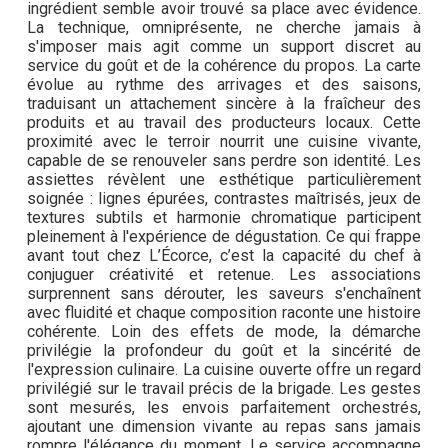
ingrédient semble avoir trouvé sa place avec évidence.
La technique, omniprésente, ne cherche jamais à
s'imposer mais agit comme un support discret au
service du goût et de la cohérence du propos. La carte
évolue au rythme des arrivages et des saisons,
traduisant un attachement sincère à la fraîcheur des
produits et au travail des producteurs locaux. Cette
proximité avec le terroir nourrit une cuisine vivante,
capable de se renouveler sans perdre son identité. Les
assiettes révèlent une esthétique particulièrement
soignée : lignes épurées, contrastes maîtrisés, jeux de
textures subtils et harmonie chromatique participent
pleinement à l'expérience de dégustation. Ce qui frappe
avant tout chez L’Écorce, c’est la capacité du chef à
conjuguer créativité et retenue. Les associations
surprennent sans dérouter, les saveurs s'enchaînent
avec fluidité et chaque composition raconte une histoire
cohérente. Loin des effets de mode, la démarche
privilégie la profondeur du goût et la sincérité de
l'expression culinaire. La cuisine ouverte offre un regard
privilégié sur le travail précis de la brigade. Les gestes
sont mesurés, les envois parfaitement orchestrés,
ajoutant une dimension vivante au repas sans jamais
rompre l'élégance du moment. Le service accompagne