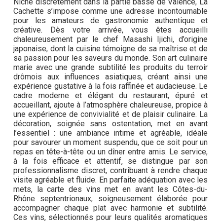
Niché discrètement dans la partie basse de Valence, La
Cachette s’impose comme une adresse incontournable
pour les amateurs de gastronomie authentique et
créative. Dès votre arrivée, vous êtes accueilli
chaleureusement par le chef Masashi Ijichi, d’origine
japonaise, dont la cuisine témoigne de sa maîtrise et de
sa passion pour les saveurs du monde. Son art culinaire
marie avec une grande subtilité les produits du terroir
drômois aux influences asiatiques, créant ainsi une
expérience gustative à la fois raffinée et audacieuse. Le
cadre moderne et élégant du restaurant, épuré et
accueillant, ajoute à l’atmosphère chaleureuse, propice à
une expérience de convivialité et de plaisir culinaire. La
décoration, soignée sans ostentation, met en avant
l’essentiel : une ambiance intime et agréable, idéale
pour savourer un moment suspendu, que ce soit pour un
repas en tête-à-tête ou un dîner entre amis. Le service,
à la fois efficace et attentif, se distingue par son
professionnalisme discret, contribuant à rendre chaque
visite agréable et fluide. En parfaite adéquation avec les
mets, la carte des vins met en avant les Côtes-du-
Rhône septentrionaux, soigneusement élaborée pour
accompagner chaque plat avec harmonie et subtilité.
Ces vins, sélectionnés pour leurs qualités aromatiques