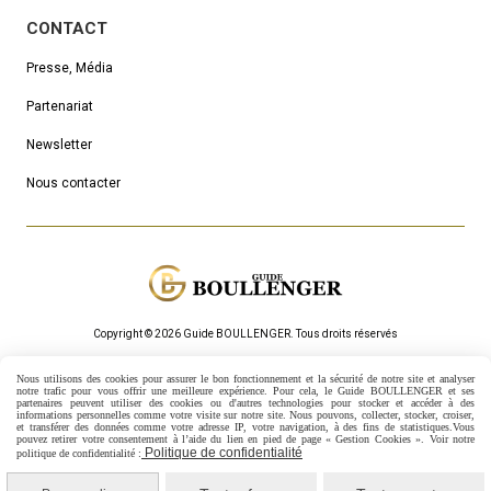
CONTACT
Presse, Média
Partenariat
Newsletter
Nous contacter
Copyright © 2026 Guide BOULLENGER.
Τous droits réservés
Mentions Légales
Politique de confidentialité
Gestion cookies
Nous utilisons des cookies pour assurer le bon fonctionnement et la sécurité de notre site et analyser
Mon Compte
Créer un site internet
notre trafic pour vous offrir une meilleure expérience. Pour cela, le Guide BOULLENGER et ses
partenaires peuvent utiliser des cookies ou d'autres technologies pour stocker et accéder à des
informations personnelles comme votre visite sur notre site.
Nous pouvons, collecter, stocker, croiser,
et transférer des données comme votre adresse IP, votre navigation, à des fins de statistiques.
Vous
pouvez retirer votre consentement à l’aide du lien en pied de page « Gestion Cookies ». Voir notre
Politique de confidentialité
politique de confidentialité :