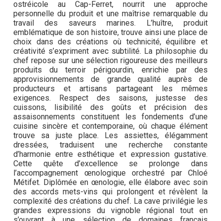
ostréicole au Cap-Ferret, nourrit une approche
personnelle du produit et une maîtrise remarquable du
travail des saveurs marines. L’huître, produit
emblématique de son histoire, trouve ainsi une place de
choix dans des créations où technicité, équilibre et
créativité s’expriment avec subtilité. La philosophie du
chef repose sur une sélection rigoureuse des meilleurs
produits du terroir périgourdin, enrichie par des
approvisionnements de grande qualité auprès de
producteurs et artisans partageant les mêmes
exigences. Respect des saisons, justesse des
cuissons, lisibilité des goûts et précision des
assaisonnements constituent les fondements d’une
cuisine sincère et contemporaine, où chaque élément
trouve sa juste place. Les assiettes, élégamment
dressées, traduisent une recherche constante
d’harmonie entre esthétique et expression gustative.
Cette quête d’excellence se prolonge dans
l’accompagnement œnologique orchestré par Chloé
Métifet. Diplômée en œnologie, elle élabore avec soin
des accords mets-vins qui prolongent et révèlent la
complexité des créations du chef. La cave privilégie les
grandes expressions du vignoble régional tout en
s’ouvrant à une sélection de domaines français