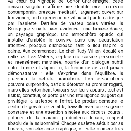
Au cœur du vignoble de Corton-Charlemagne, cette
maison singulière affirme une identité rare : un écrin
contemporain, presque méditatif, largement ouvert sur
les vignes, où l’expérience se vit autant par le cadre que
par l’assiette. Derrière de vastes baies vitrées, la
Bourgogne s’invite avec évidence : une lumière douce,
un paysage graphique, une atmosphère épurée qui
installe d’emblée le convive dans une dégustation
attentive, presque silencieuse, tant le lieu inspire le
calme. Aux commandes, Le chef Rudy Villien, épaulé en
salle par Léa Matéos, déploie une cuisine personnelle
et intensément maîtrisée, nourrie d’un dialogue subtil
entre France et Japon. Ici, la fusion ne se veut jamais
démonstrative : elle s’exprime dans l’équilibre, la
précision, la netteté aromatique. Les associations
peuvent surprendre, parfois dérouter au premier regard,
mais elles retombent toujours sur leurs appuis : tout est
lisible, construit, et porté par une intelligence du goût qui
privilégie la justesse à l’effet. Le produit demeure le
centre de gravité de la table, travaillé avec une exigence
constante et une attention sincère aux circuits courts :
potager de la maison, producteurs locaux, respect
absolu de la saisonnalité. Chaque assiette séduit par sa
finesse, son élégance graphique, et cette manière très