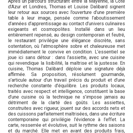
Après un parcours structurant entre la Mayenne, la Côte
d’Azur et Londres, Thomas et Louise Dalibard signent
leur retour aux sources avec l’ouverture d’une première
table à leur image, pensée comme l’aboutissement
d’années d’apprentissage au contact d’univers culinaires
exigeants et cosmopolites. Installé dans un lieu
entièrement repensé, au design contemporain et feutré,
le restaurant privilégie une élégance discrète, sans
ostentation, où l’atmosphère sobre et chaleureuse met
immédiatement le convive en condition. L’essentiel se
joue ici sans détour : dans l’assiette, avec une cuisine
qui revendique la lisibilité, la maîtrise et la justesse. En
cuisine, Thomas Dalibard déploie une signature déjà
affirmée. Sa proposition, résolument gourmande,
s’articule autour d’un travail précis du produit et d’une
recherche constante d’équilibre. Les produits locaux,
traités avec respect et intelligence, constituent la base
d’une cuisine où la technique ne s’impose jamais au
détriment de la clarté des goûts. Les assiettes,
construites avec rigueur, jouent sur des accords nets et
des cuissons parfaitement maîtrisées, dans une écriture
contemporaine qui privilégie l’évidence à l’effet. La
carte, resserrée et évolutive, suit le rythme des saisons
et du marché. Elle met en avant des produits frais,