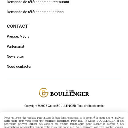
Demande de référencement
restaurant
Demande de référencement artisan
CONTACT
Presse, Média
Partenariat
Newsletter
Nous contacter
Copyright © 2026 Guide BOULLENGER.
Τous droits réservés
Mentions Légales
Politique de confidentialité
Gestion cookies
Nous utilisons des cookies pour assurer le bon fonctionnement et la sécurité de notre site et analyser
Mon Compte
Créer un site internet
notre trafic pour vous offrir une meilleure expérience. Pour cela, le Guide BOULLENGER et ses
partenaires peuvent utiliser des cookies ou d'autres technologies pour stocker et accéder à des
informations personnelles comme votre visite sur notre site.
Nous pouvons, collecter, stocker, croiser,