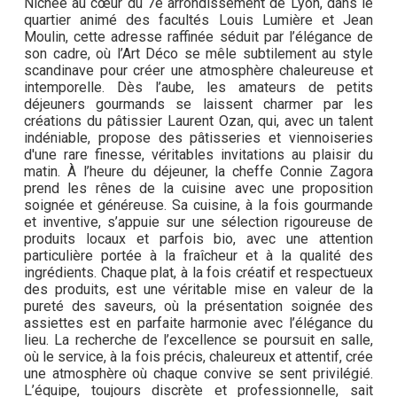
Nichée au cœur du 7e arrondissement de Lyon, dans le
quartier animé des facultés Louis Lumière et Jean
Moulin, cette adresse raffinée séduit par l’élégance de
son cadre, où l’Art Déco se mêle subtilement au style
scandinave pour créer une atmosphère chaleureuse et
intemporelle. Dès l’aube, les amateurs de petits
déjeuners gourmands se laissent charmer par les
créations du pâtissier Laurent Ozan, qui, avec un talent
indéniable, propose des pâtisseries et viennoiseries
d'une rare finesse, véritables invitations au plaisir du
matin. À l’heure du déjeuner, la cheffe Connie Zagora
prend les rênes de la cuisine avec une proposition
soignée et généreuse. Sa cuisine, à la fois gourmande
et inventive, s’appuie sur une sélection rigoureuse de
produits locaux et parfois bio, avec une attention
particulière portée à la fraîcheur et à la qualité des
ingrédients. Chaque plat, à la fois créatif et respectueux
des produits, est une véritable mise en valeur de la
pureté des saveurs, où la présentation soignée des
assiettes est en parfaite harmonie avec l’élégance du
lieu. La recherche de l’excellence se poursuit en salle,
où le service, à la fois précis, chaleureux et attentif, crée
une atmosphère où chaque convive se sent privilégié.
L’équipe, toujours discrète et professionnelle, sait