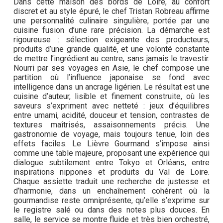
Dans cette maison des bords de Loire, au confort
discret et au style épuré, le chef Tristan Robreau affirme
une personnalité culinaire singulière, portée par une
cuisine fusion d’une rare précision. La démarche est
rigoureuse : sélection exigeante des producteurs,
produits d’une grande qualité, et une volonté constante
de mettre l’ingrédient au centre, sans jamais le travestir.
Nourri par ses voyages en Asie, le chef compose une
partition où l’influence japonaise se fond avec
intelligence dans un ancrage ligérien. Le résultat est une
cuisine d’auteur, lisible et finement construite, où les
saveurs s’expriment avec netteté : jeux d’équilibres
entre umami, acidité, douceur et tension, contrastes de
textures maîtrisés, assaisonnements précis. Une
gastronomie de voyage, mais toujours tenue, loin des
effets faciles. Le Lièvre Gourmand s’impose ainsi
comme une table majeure, proposant une expérience qui
dialogue subtilement entre Tokyo et Orléans, entre
inspirations nippones et produits du Val de Loire.
Chaque assiette traduit une recherche de justesse et
d’harmonie, dans un enchaînement cohérent où la
gourmandise reste omniprésente, qu’elle s’exprime sur
le registre salé ou dans des notes plus douces. En
salle, le service se montre fluide et très bien orchestré,