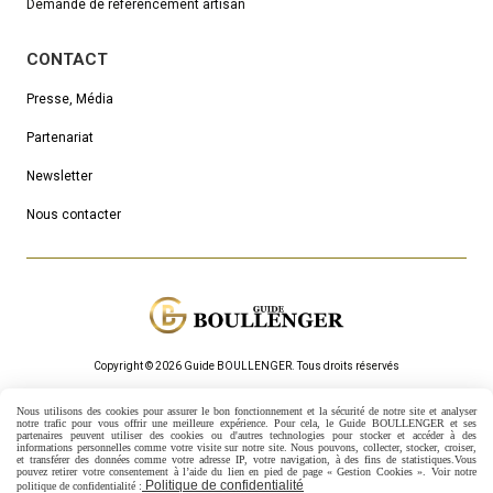
Demande de référencement artisan
CONTACT
Presse, Média
Partenariat
Newsletter
Nous contacter
Copyright © 2026 Guide BOULLENGER.
Τous droits réservés
Mentions Légales
Politique de confidentialité
Gestion cookies
Nous utilisons des cookies pour assurer le bon fonctionnement et la sécurité de notre site et analyser
Mon Compte
Créer un site internet
notre trafic pour vous offrir une meilleure expérience. Pour cela, le Guide BOULLENGER et ses
partenaires peuvent utiliser des cookies ou d'autres technologies pour stocker et accéder à des
informations personnelles comme votre visite sur notre site.
Nous pouvons, collecter, stocker, croiser,
et transférer des données comme votre adresse IP, votre navigation, à des fins de statistiques.
Vous
pouvez retirer votre consentement à l’aide du lien en pied de page « Gestion Cookies ». Voir notre
Politique de confidentialité
politique de confidentialité :