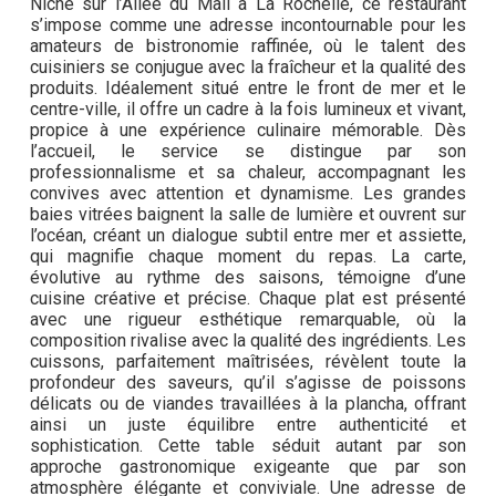
Niché sur l’Allée du Mail à La Rochelle, ce restaurant
s’impose comme une adresse incontournable pour les
amateurs de bistronomie raffinée, où le talent des
cuisiniers se conjugue avec la fraîcheur et la qualité des
produits. Idéalement situé entre le front de mer et le
centre-ville, il offre un cadre à la fois lumineux et vivant,
propice à une expérience culinaire mémorable. Dès
l’accueil, le service se distingue par son
professionnalisme et sa chaleur, accompagnant les
convives avec attention et dynamisme. Les grandes
baies vitrées baignent la salle de lumière et ouvrent sur
l’océan, créant un dialogue subtil entre mer et assiette,
qui magnifie chaque moment du repas. La carte,
évolutive au rythme des saisons, témoigne d’une
cuisine créative et précise. Chaque plat est présenté
avec une rigueur esthétique remarquable, où la
composition rivalise avec la qualité des ingrédients. Les
cuissons, parfaitement maîtrisées, révèlent toute la
profondeur des saveurs, qu’il s’agisse de poissons
délicats ou de viandes travaillées à la plancha, offrant
ainsi un juste équilibre entre authenticité et
sophistication. Cette table séduit autant par son
approche gastronomique exigeante que par son
atmosphère élégante et conviviale. Une adresse de