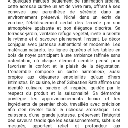
À quelques minutes seulement de l’animation urbaine,
cette adresse cultive un art de vivre rare, offrant à ses
convives une parenthèse de sérénité dans un
environnement préservé. Niché dans un écrin de
verdure, l’établissement séduit dès l’arrivée par son
atmosphère apaisante et son élégance discrète. Sa
terrasse-jardin, véritable refuge végétal, invite à ralentir
le rythme et à savourer pleinement l’instant. Le décor
conjugue avec justesse authenticité et modernité. Les
matériaux naturels, les lignes épurées et les tables en
bois de noyer participent à une ambiance raffinée sans
ostentation, où chaque élément semble pensé pour
favoriser le confort et le plaisir de la dégustation.
L’ensemble compose un cadre harmonieux, aussi
propice aux déjeuners ensoleillés qu’aux dîners
intimistes. En cuisine, le chef Sébastien Rath affirme une
identité culinaire sincère et inspirée, guidée par le
respect du produit et la saisonnalité. Sa démarche
privilégie les approvisionnements locaux et les
ingrédients de premier choix, travaillés avec précision
afin d’en révéler toute la richesse aromatique. Les
cuissons, d’une grande justesse, préservent l’intégrité
des saveurs tandis que les assaisonnements, subtils et
mesurés, apportent relief et profondeur aux