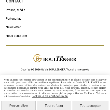
CONTACT
Presse, Média
Partenariat
Newsletter
Nous contacter
Copyright © 2026 Guide BOULLENGER.
Τous droits réservés
Mentions Légales
Politique de confidentialité
Gestion cookies
Nous utilisons des cookies pour assurer le bon fonctionnement et la sécurité de notre site et analyser
Mon Compte
Créer un site internet
notre trafic pour vous offrir une meilleure expérience. Pour cela, le Guide BOULLENGER et ses
partenaires peuvent utiliser des cookies ou d'autres technologies pour stocker et accéder à des
informations personnelles comme votre visite sur notre site.
Nous pouvons, collecter, stocker, croiser,
et transférer des données comme votre adresse IP, votre navigation, à des fins de statistiques.
Vous
pouvez retirer votre consentement à l’aide du lien en pied de page « Gestion Cookies ». Voir notre
Politique de confidentialité
politique de confidentialité :
Tout refuser
Tout accepter
Personnaliser