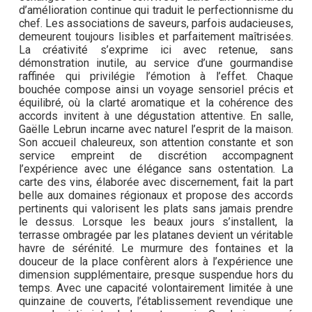
d’amélioration continue qui traduit le perfectionnisme du
chef. Les associations de saveurs, parfois audacieuses,
demeurent toujours lisibles et parfaitement maîtrisées.
La créativité s’exprime ici avec retenue, sans
démonstration inutile, au service d’une gourmandise
raffinée qui privilégie l’émotion à l’effet. Chaque
bouchée compose ainsi un voyage sensoriel précis et
équilibré, où la clarté aromatique et la cohérence des
accords invitent à une dégustation attentive. En salle,
Gaëlle Lebrun incarne avec naturel l’esprit de la maison.
Son accueil chaleureux, son attention constante et son
service empreint de discrétion accompagnent
l’expérience avec une élégance sans ostentation. La
carte des vins, élaborée avec discernement, fait la part
belle aux domaines régionaux et propose des accords
pertinents qui valorisent les plats sans jamais prendre
le dessus. Lorsque les beaux jours s’installent, la
terrasse ombragée par les platanes devient un véritable
havre de sérénité. Le murmure des fontaines et la
douceur de la place confèrent alors à l’expérience une
dimension supplémentaire, presque suspendue hors du
temps. Avec une capacité volontairement limitée à une
quinzaine de couverts, l’établissement revendique une