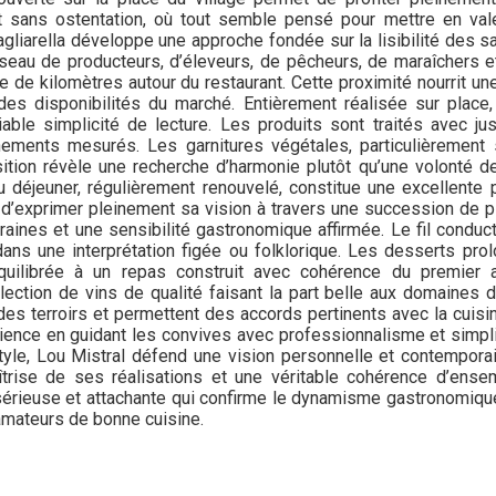
ans ostentation, où tout semble pensé pour mettre en valeur 
iarella développe une approche fondée sur la lisibilité des sav
éseau de producteurs, d’éleveurs, de pêcheurs, de maraîchers et
ne de kilomètres autour du restaurant. Cette proximité nourrit u
es disponibilités du marché. Entièrement réalisée sur place, 
ble simplicité de lecture. Les produits sont traités avec jus
ments mesurés. Les garnitures végétales, particulièrement so
tion révèle une recherche d’harmonie plutôt qu’une volonté de
u déjeuner, régulièrement renouvelé, constitue une excellente 
 d’exprimer pleinement sa vision à travers une succession de p
aines et une sensibilité gastronomique affirmée. Le fil conduc
dans une interprétation figée ou folklorique. Les desserts pro
quilibrée à un repas construit avec cohérence du premier
lection de vins de qualité faisant la part belle aux domaines 
 des terroirs et permettent des accords pertinents avec la cuisin
rience en guidant les convives avec professionnalisme et simpl
tyle, Lou Mistral défend une vision personnelle et contemporai
trise de ses réalisations et une véritable cohérence d’ensem
sérieuse et attachante qui confirme le dynamisme gastronomique
 amateurs de bonne cuisine.