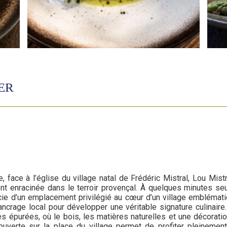
GER
, face à l’église du village natal de Frédéric Mistral, Lou Mist
t enracinée dans le terroir provençal. À quelques minutes s
cie d’un emplacement privilégié au cœur d’un village emblémat
crage local pour développer une véritable signature culinaire.
s épurées, où le bois, les matières naturelles et une décoration
e ouverte sur la place du village permet de profiter pleineme