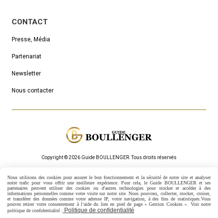
CONTACT
Presse, Média
Partenariat
Newsletter
Nous contacter
Copyright © 2026 Guide BOULLENGER.
Τous droits réservés
Mentions Légales
Politique de confidentialité
Gestion cookies
Nous utilisons des cookies pour assurer le bon fonctionnement et la sécurité de notre site et analyser
Mon Compte
Créer un site internet
notre trafic pour vous offrir une meilleure expérience. Pour cela, le Guide BOULLENGER et ses
partenaires peuvent utiliser des cookies ou d'autres technologies pour stocker et accéder à des
informations personnelles comme votre visite sur notre site.
Nous pouvons, collecter, stocker, croiser,
et transférer des données comme votre adresse IP, votre navigation, à des fins de statistiques.
Vous
pouvez retirer votre consentement à l’aide du lien en pied de page « Gestion Cookies ». Voir notre
Politique de confidentialité
politique de confidentialité :