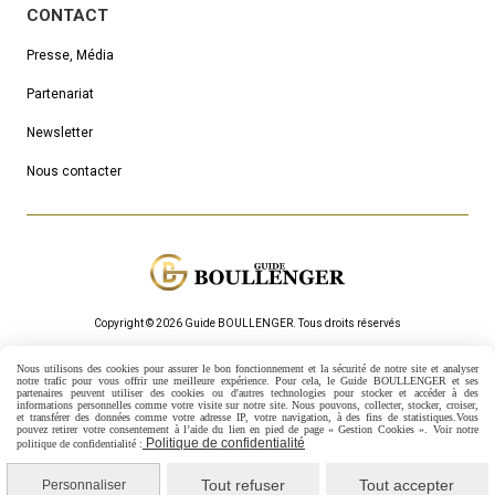
CONTACT
Presse, Média
Partenariat
Newsletter
Nous contacter
Copyright © 2026 Guide BOULLENGER.
Τous droits réservés
Mentions Légales
Politique de confidentialité
Gestion cookies
Nous utilisons des cookies pour assurer le bon fonctionnement et la sécurité de notre site et analyser
Mon Compte
Créer un site internet
notre trafic pour vous offrir une meilleure expérience. Pour cela, le Guide BOULLENGER et ses
partenaires peuvent utiliser des cookies ou d'autres technologies pour stocker et accéder à des
informations personnelles comme votre visite sur notre site.
Nous pouvons, collecter, stocker, croiser,
et transférer des données comme votre adresse IP, votre navigation, à des fins de statistiques.
Vous
pouvez retirer votre consentement à l’aide du lien en pied de page « Gestion Cookies ». Voir notre
Politique de confidentialité
politique de confidentialité :
Tout refuser
Tout accepter
Personnaliser