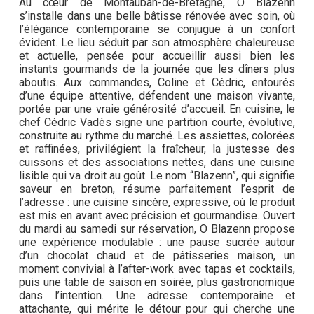
Au cœur de Montauban-de-Bretagne, O Blazenn
s’installe dans une belle bâtisse rénovée avec soin, où
l’élégance contemporaine se conjugue à un confort
évident. Le lieu séduit par son atmosphère chaleureuse
et actuelle, pensée pour accueillir aussi bien les
instants gourmands de la journée que les dîners plus
aboutis. Aux commandes, Coline et Cédric, entourés
d’une équipe attentive, défendent une maison vivante,
portée par une vraie générosité d’accueil. En cuisine, le
chef Cédric Vadès signe une partition courte, évolutive,
construite au rythme du marché. Les assiettes, colorées
et raffinées, privilégient la fraîcheur, la justesse des
cuissons et des associations nettes, dans une cuisine
lisible qui va droit au goût. Le nom “Blazenn”, qui signifie
saveur en breton, résume parfaitement l’esprit de
l’adresse : une cuisine sincère, expressive, où le produit
est mis en avant avec précision et gourmandise. Ouvert
du mardi au samedi sur réservation, O Blazenn propose
une expérience modulable : une pause sucrée autour
d’un chocolat chaud et de pâtisseries maison, un
moment convivial à l’after-work avec tapas et cocktails,
puis une table de saison en soirée, plus gastronomique
dans l’intention. Une adresse contemporaine et
attachante, qui mérite le détour pour qui cherche une