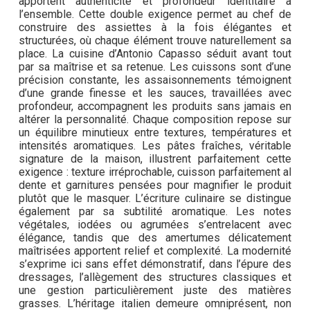
apportent authenticité et profondeur identitaire à
l’ensemble. Cette double exigence permet au chef de
construire des assiettes à la fois élégantes et
structurées, où chaque élément trouve naturellement sa
place. La cuisine d’Antonio Capasso séduit avant tout
par sa maîtrise et sa retenue. Les cuissons sont d’une
précision constante, les assaisonnements témoignent
d’une grande finesse et les sauces, travaillées avec
profondeur, accompagnent les produits sans jamais en
altérer la personnalité. Chaque composition repose sur
un équilibre minutieux entre textures, températures et
intensités aromatiques. Les pâtes fraîches, véritable
signature de la maison, illustrent parfaitement cette
exigence : texture irréprochable, cuisson parfaitement al
dente et garnitures pensées pour magnifier le produit
plutôt que le masquer. L’écriture culinaire se distingue
également par sa subtilité aromatique. Les notes
végétales, iodées ou agrumées s’entrelacent avec
élégance, tandis que des amertumes délicatement
maîtrisées apportent relief et complexité. La modernité
s’exprime ici sans effet démonstratif, dans l’épure des
dressages, l’allègement des structures classiques et
une gestion particulièrement juste des matières
grasses. L’héritage italien demeure omniprésent, non