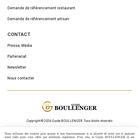
Demande de référencement
restaurant
Demande de référencement artisan
CONTACT
Presse, Média
Partenariat
Newsletter
Nous contacter
Copyright © 2026 Guide BOULLENGER.
Τous droits réservés
Mentions Légales
Politique de confidentialité
Gestion cookies
Nous utilisons des cookies pour assurer le bon fonctionnement et la sécurité de notre site et analyser
Mon Compte
Créer un site internet
notre trafic pour vous offrir une meilleure expérience. Pour cela, le Guide BOULLENGER et ses