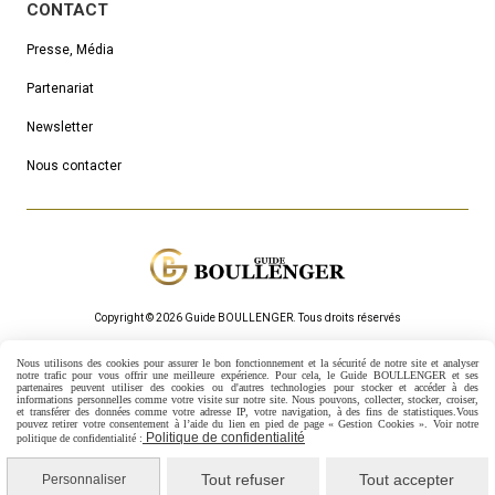
CONTACT
Presse, Média
Partenariat
Newsletter
Nous contacter
Copyright © 2026 Guide BOULLENGER.
Τous droits réservés
Mentions Légales
Politique de confidentialité
Gestion cookies
Nous utilisons des cookies pour assurer le bon fonctionnement et la sécurité de notre site et analyser
Mon Compte
Créer un site internet
notre trafic pour vous offrir une meilleure expérience. Pour cela, le Guide BOULLENGER et ses
partenaires peuvent utiliser des cookies ou d'autres technologies pour stocker et accéder à des
informations personnelles comme votre visite sur notre site.
Nous pouvons, collecter, stocker, croiser,
et transférer des données comme votre adresse IP, votre navigation, à des fins de statistiques.
Vous
pouvez retirer votre consentement à l’aide du lien en pied de page « Gestion Cookies ». Voir notre
Politique de confidentialité
politique de confidentialité :
Tout refuser
Tout accepter
Personnaliser